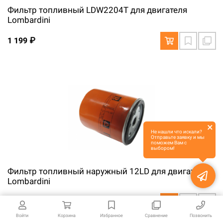
Фильтр топливный LDW2204T для двигателя
Lombardini
1 199 ₽
×
Не нашли что искали?
Отправьте заявку и мы
поможем Вам с
выбором!
Фильтр топливный наружный 12LD для двигателя
Lombardini
1 227 ₽
Войти
Корзина
Избранное
Сравнение
Позвонить