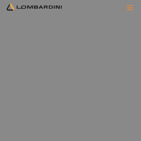
Главная
КАТАЛОГ
Запчасти
Топливная
система
Топливная система
Сортировка:
По наименованию
Сначала недорогие
Сначала дорогие
Фильтр