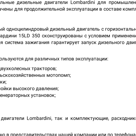
нальные дизельные двигатели Lombardini для промышле
ены для продолжительной эксплуатации в составе компл
тный одноцилиндровый дизельный двигатель с горизонта
рдини 15LD 350 сконструированы с условием применени
я система зажигания гарантирует запуск дизельного двиг
пользуются для различных типов эксплуатации:
двухколесных тракторов;
льскохозяйственных мотопомп;
ки;
ойки высокого давления;
генераторных установок;
двигатели Lombardini, так и комплектующие, расходни
но в представительствах нашей компании или по телефона