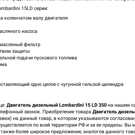
mbardini 15LD серии:
а коленчатом валу двигателя
асляного насоса
 масляный фильтр
ством защиты
ельной подачи пускового топлива
ема
оставляющий одно целое с чугунной гильзой цилиндра
це:
Двигатель дизельный Lombardini 15 LD 350
на нашем са
телефонный звонок. Приобретение товара
Двигатель дизель
тавки) на данный товар, в котором указываются согласова
существляется по всей территории РФ и за ее пределы. Вы
а также более широкое предложение, аналогов данного тов