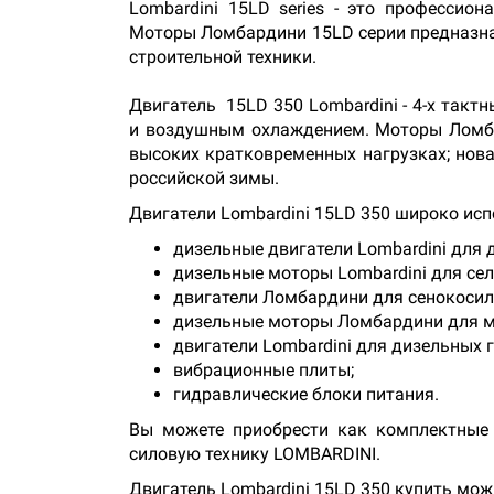
Lombardini 15LD series - это профессио
Моторы Ломбардини 15LD серии предназнач
строительной техники.
Двигатель 15LD 350 Lombardini - 4-х так
и воздушным охлаждением. Моторы Ломба
высоких кратковременных нагрузках; нова
российской зимы.
Двигатели Lombardini 15LD 350 широко ис
дизельные двигатели Lombardini для 
дизельные моторы Lombardini для се
двигатели Ломбардини для сенокосил
дизельные моторы Ломбардини для м
двигатели Lombardini для дизельных 
вибрационные плиты;
гидравлические блоки питания.
Вы можете приобрести как комплектные 
силовую технику LOMBARDINI.
Двигатель Lombardini 15LD 350 купить мож